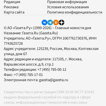
Редакция
Правовая информация
Реклама
Условия использования
Карта сайта
Политика конфиденциальности
© АО «Газета.Ру» (1999-2026) – Главные новости дня
Название:
Газета.Ru
(Gazeta.Ru)
Учредитель:
АО «Газета.Ру»
, ОГРН 1067761730376, ИНН
7743625728
Адрес учредителя: 125239, Россия, Москва, Коптевская
улица, дом 67
Адрес редакции и издателя:
117105
, г.
Москва
,
Варшавское шоссе, д.9, стр.1
Телефон редакции:
+7 (495) 785-00-12
Факс:
+7 (495) 785-17-01
Электронная почта:
gazeta@gazeta.ru
Свидетельство о регистрации СМИ Эл № ФС77-67642
выдано федеральной службой по надзору в сфере
связи, информационных технологий и массовых