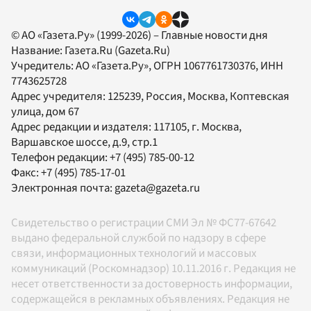
© АО «Газета.Ру» (1999-2026) – Главные новости дня
Название:
Газета.Ru
(Gazeta.Ru)
Учредитель:
АО «Газета.Ру»
, ОГРН 1067761730376, ИНН
7743625728
Адрес учредителя: 125239, Россия, Москва, Коптевская
улица, дом 67
Адрес редакции и издателя:
117105
, г.
Москва
,
Варшавское шоссе, д.9, стр.1
Телефон редакции:
+7 (495) 785-00-12
Факс:
+7 (495) 785-17-01
Электронная почта:
gazeta@gazeta.ru
Свидетельство о регистрации СМИ Эл № ФС77-67642
выдано федеральной службой по надзору в сфере
связи, информационных технологий и массовых
коммуникаций (Роскомнадзор) 10.11.2016 г. Редакция не
несет ответственности за достоверность информации,
содержащейся в рекламных объявлениях. Редакция не