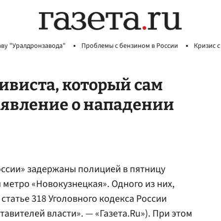
аву "Уралдронзавода"
Проблемы с бензином в России
Кризис с
тивиста, который сам
аявление о нападении
оссии» задержаны полицией в пятницу
 метро «Новокузнецкая». Одного из них,
статье 318 Уголовного кодекса России
авителей власти». — «Газета.Ru»). При этом