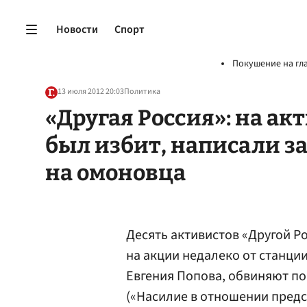
Новости
Спорт
Покушение на гл
13 июля 2012 20:03
Политика
«Другая Россия»: на ак
был избит, написали з
на омоновца
Десять активистов «Другой Р
на акции недалеко от станции
Евгения Попова, обвиняют по 
(«Насилие в отношении предст