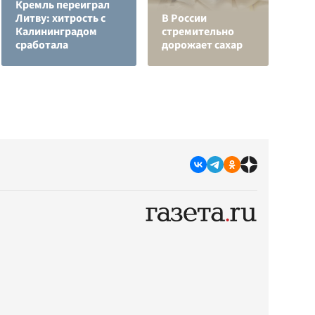
Кремль переиграл
Н
Литву: хитрость с
В России
т
Калининградом
стремительно
у
сработала
дорожает сахар
С