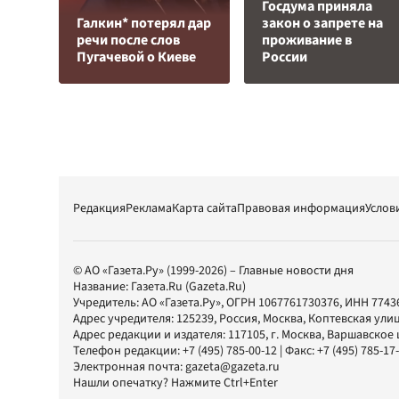
Госдума приняла
Галкин* потерял дар
закон о запрете на
речи после слов
проживание в
Пугачевой о Киеве
России
Редакция
Реклама
Карта сайта
Правовая информация
Услов
© АО «Газета.Ру» (1999-2026) – Главные новости дня
Название:
Газета.Ru
(Gazeta.Ru)
Учредитель:
АО «Газета.Ру»
, ОГРН 1067761730376, ИНН 7743
Адрес учредителя: 125239, Россия, Москва, Коптевская улиц
Адрес редакции и издателя:
117105
, г.
Москва
,
Варшавское шо
Телефон редакции:
+7 (495) 785-00-12
| Факс:
+7 (495) 785-17
Электронная почта:
gazeta@gazeta.ru
Нашли опечатку? Нажмите Ctrl+Enter