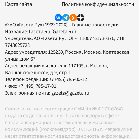
Карта сайта
Политика конфиденциальности
© АО «Газета.Ру» (1999-2026) – Главные новости дня
Название:
Газета.Ru
(Gazeta.Ru)
Учредитель:
АО «Газета.Ру»
, ОГРН 1067761730376, ИНН
7743625728
Адрес учредителя: 125239, Россия, Москва, Коптевская
улица, дом 67
Адрес редакции и издателя:
117105
, г.
Москва
,
Варшавское шоссе, д.9, стр.1
Телефон редакции:
+7 (495) 785-00-12
Факс:
+7 (495) 785-17-01
Электронная почта:
gazeta@gazeta.ru
Свидетельство о регистрации СМИ Эл № ФС77-67642
выдано федеральной службой по надзору в сфере
связи, информационных технологий и массовых
коммуникаций (Роскомнадзор) 10.11.2016 г. Редакция не
несет ответственности за достоверность информации,