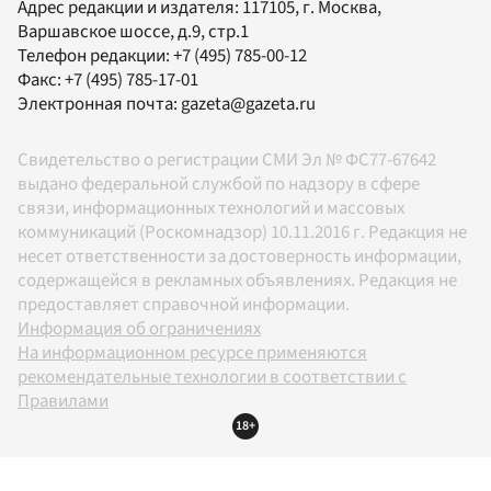
Адрес редакции и издателя:
117105
, г.
Москва
,
Варшавское шоссе, д.9, стр.1
Телефон редакции:
+7 (495) 785-00-12
Факс:
+7 (495) 785-17-01
Электронная почта:
gazeta@gazeta.ru
Свидетельство о регистрации СМИ Эл № ФС77-67642
выдано федеральной службой по надзору в сфере
связи, информационных технологий и массовых
коммуникаций (Роскомнадзор) 10.11.2016 г. Редакция не
несет ответственности за достоверность информации,
содержащейся в рекламных объявлениях. Редакция не
предоставляет справочной информации.
Информация об ограничениях
На информационном ресурсе применяются
рекомендательные технологии в соответствии с
Правилами
18+