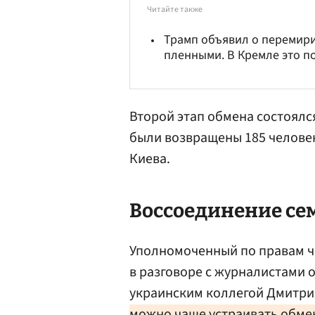
Читайте также
Трамп объявил о перемири
пленными. В Кремле это 
Второй этап обмена состоялся
были возвращены 185 человек
Киева.
Воссоединение се
Уполномоченный по правам ч
в разговоре с журналистами 
украинским коллегой Дмитр
можно чаще устраивать обме