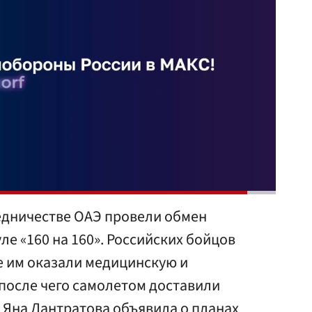
редничестве ОАЭ провели обмен
е «160 на 160». Российских бойцов
е им оказали медицинскую и
после чего самолетом доставили
 Яна Лантратова объявила о планах