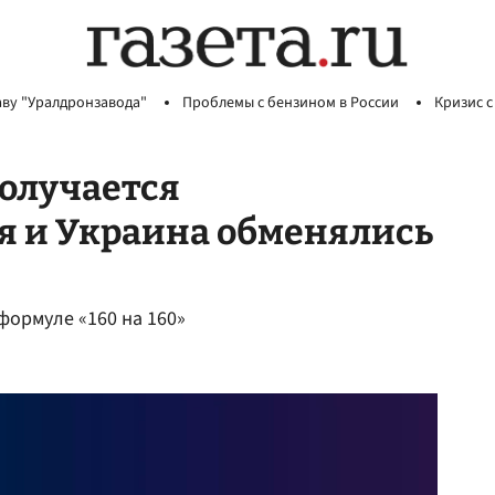
аву "Уралдронзавода"
Проблемы с бензином в России
Кризис с
получается
ия и Украина обменялись
формуле «160 на 160»