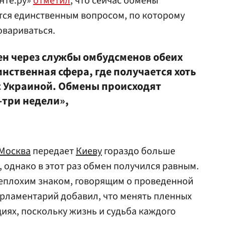
нте.ру»
отметил
, что сейчас обмены
ся единственным вопросом, по которому
овариваться.
н через службы омбудсменов обеих
инственная сфера, где получается хоть
 с Украиной. Обмены происходят
-три недели»,
Москва
передает
Киеву
гораздо больше
 однако в этот раз обмен получился равным.
неплохим знаком, говорящим о проведенной
арламентарий добавил, что менять пленных
ях, поскольку жизнь и судьба каждого