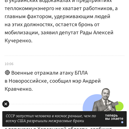
В украинских водоканалах и предприятиях
теплокоммунэнерго не хватает работников, а
главным фактором, удерживающим людей
на этих должностях, остается бронь от
мобилизации, заявил депутат Рады Алексей
Кучеренко.
10:06
🔴 Военные отражали атаку БПЛА
в Новороссийске, сообщил мэр Андрей
Кравченко.
9:53
СССР запустил человека в космос раньше, чем по
🔴 ВСУ атаковали бензовоз и две цистерны
всему США разрешили межрасовые браки