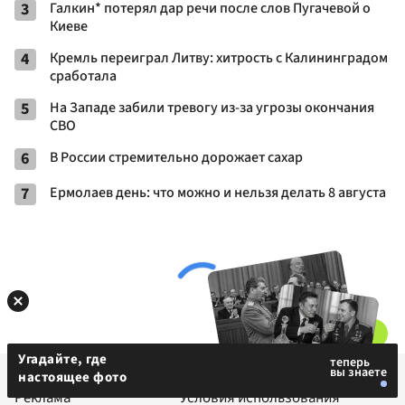
3
Галкин* потерял дар речи после слов Пугачевой о
Киеве
4
Кремль переиграл Литву: хитрость с Калининградом
сработала
5
На Западе забили тревогу из-за угрозы окончания
СВО
6
В России стремительно дорожает сахар
7
Ермолаев день: что можно и нельзя делать 8 августа
Угадайте, где
Редакция
Правовая информация
настоящее фото
Реклама
Условия использования