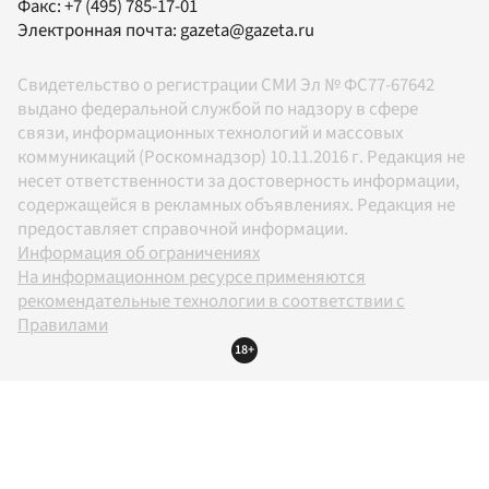
Факс:
+7 (495) 785-17-01
Электронная почта:
gazeta@gazeta.ru
Свидетельство о регистрации СМИ Эл № ФС77-67642
выдано федеральной службой по надзору в сфере
связи, информационных технологий и массовых
коммуникаций (Роскомнадзор) 10.11.2016 г. Редакция не
несет ответственности за достоверность информации,
содержащейся в рекламных объявлениях. Редакция не
предоставляет справочной информации.
Информация об ограничениях
На информационном ресурсе применяются
рекомендательные технологии в соответствии с
Правилами
18+