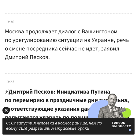
13:30
Москва продолжает диалог с Вашингтоном
по урегулированию ситуации на Украине, речь
о смене посредника сейчас не идет, заявил
Дмитрий Песков.
13:23
⚡️
Дмитрий Песков: Инициатива Путина
по перемирию в праздничные дни актуальна,
соответствующие указания даны. Если ВСУ
попытаются ударить по позициям российских
СССР запустил человека в космос раньше, чем по
военных, сразу будет дан адекватный ответ.
всему США разрешили межрасовые браки