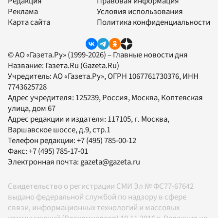
Редакция
Правовая информация
Реклама
Условия использования
Карта сайта
Политика конфиденциальности
© АО «Газета.Ру» (1999-2026) – Главные новости дня
Название:
Газета.Ru
(Gazeta.Ru)
Учредитель:
АО «Газета.Ру»
, ОГРН 1067761730376, ИНН
7743625728
Адрес учредителя: 125239, Россия, Москва, Коптевская
улица, дом 67
Адрес редакции и издателя:
117105
, г.
Москва
,
Варшавское шоссе, д.9, стр.1
Телефон редакции:
+7 (495) 785-00-12
Факс:
+7 (495) 785-17-01
Электронная почта:
gazeta@gazeta.ru
Свидетельство о регистрации СМИ Эл № ФС77-67642
выдано федеральной службой по надзору в сфере
связи, информационных технологий и массовых