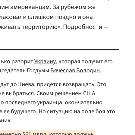
амим американцам. За рубежом же
гласовали слишком поздно и она
рживать территорию». Подробности —
ько разорит
Украину
, которая получит его
дседатель Госдумы
Вячеслав Володин
.
дут до Киева, придется возвращать. Это
 не выбраться. Своим решением США
до последнего украинца, окончательно
 ее будущего. Но ситуацию на поле боя это
вник.
римерно $61 млрд, которую должны