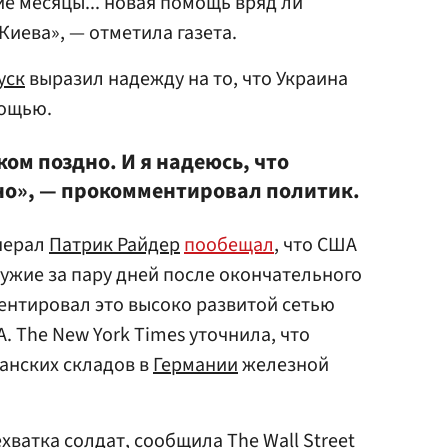
е месяцы... новая помощь вряд ли
Киева», — отметила газета.
уск
выразил надежду на то, что Украина
мощью.
ом поздно. И я надеюсь, что
но», — прокомментировал политик.
енерал
Патрик Райдер
пообещал
, что США
ужие за пару дней после окончательного
ентировал это высоко развитой сетью
А. The New York Times уточнила, что
анских складов в
Германии
железной
хватка солдат, сообщила The Wall Street