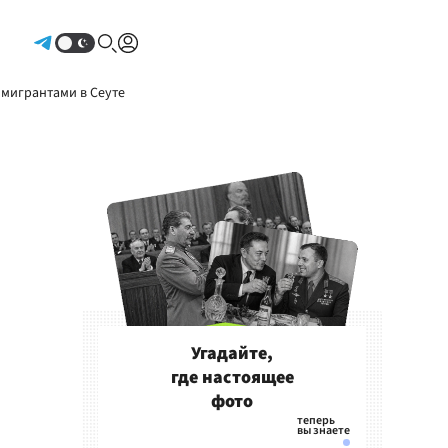
Авторизоваться
 мигрантами в Сеуте
Угадайте,
где настоящее
фото