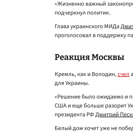
«Жизненно важный законопрое
подчеркнул политик.
Глава украинского МИДа
Дмит
проголосовал в поддержку п
Реакция Москвы
Кремль, как и Володин,
счел
а
для Украины.
«Решение было ожидаемо и п
США и еще больше разорит Ук
президента РФ
Дмитрий Песк
Белый дом хочет уже не побе