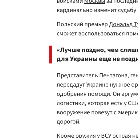
войсками
Москвы
за последни
кардинально изменит судьбу 
Польский премьер
Дональд Т
сможет воспользоваться по
«Лучше поздно, чем слишк
для Украины еще не позд
Представитель Пентагона, г
передадут Украине нужное ор
одобрения помощи. Он аргум
логистики, которая есть у СШ
вооружение повезут с америк
дорогой.
Кроме оружия у ВСУ острая не