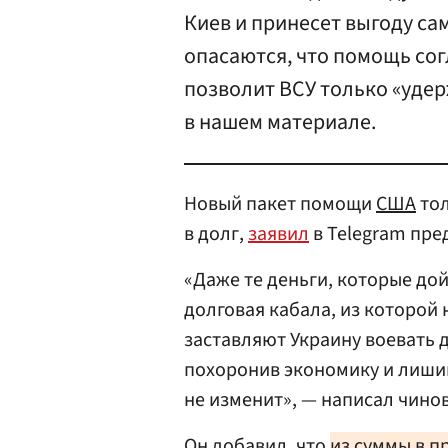
Киев и принесет выгоду с
опасаются, что помощь со
позволит ВСУ только «уде
в нашем материале.
Новый пакет помощи
США
тол
в долг,
заявил
в Telegram пре
«Даже те деньги, которые дой
долговая кабала, из которой
заставляют Украину воевать 
похоронив экономику и лишив
не изменит», — написал чино
Он добавил, что
из суммы в п