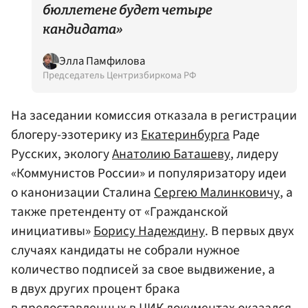
бюллетене будет четыре
кандидата»
Элла Памфилова
Председатель Центризбиркома РФ
На заседании комиссия отказала в регистрации
блогеру-эзотерику из
Екатеринбурга
Раде
Русских, экологу
Анатолию Баташеву
, лидеру
«Коммунистов России» и популяризатору идеи
о канонизации Сталина
Сергею Малинковичу
, а
также претенденту от «Гражданской
инициативы»
Борису Надеждину
. В первых двух
случаях кандидаты не собрали нужное
количество подписей за свое выдвижение, а
в двух других процент брака
в предоставленных в ЦИК документах оказался