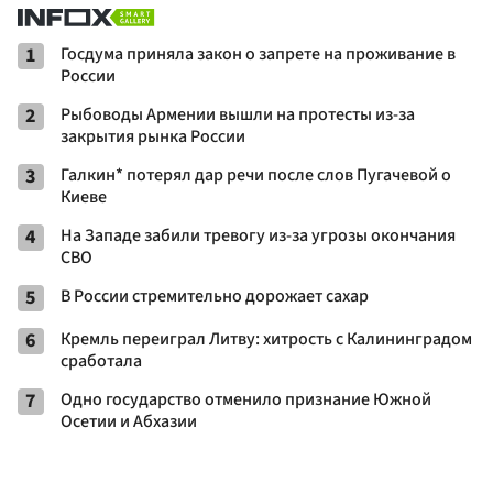
1
Госдума приняла закон о запрете на проживание в
России
2
Рыбоводы Армении вышли на протесты из-за
закрытия рынка России
3
Галкин* потерял дар речи после слов Пугачевой о
Киеве
4
На Западе забили тревогу из-за угрозы окончания
СВО
5
В России стремительно дорожает сахар
6
Кремль переиграл Литву: хитрость с Калининградом
сработала
7
Одно государство отменило признание Южной
Осетии и Абхазии