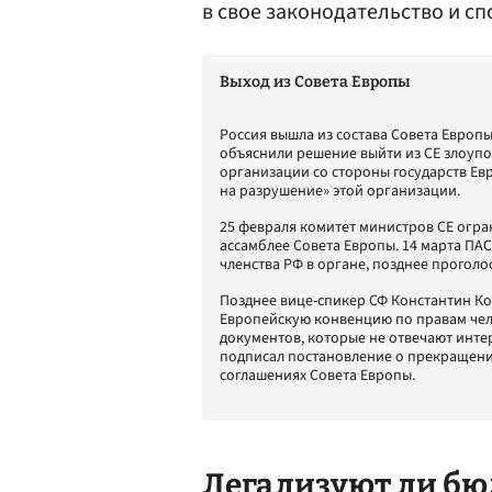
в свое законодательство и с
Выход из Совета Европы
Россия вышла из состава Совета Европы (
объяснили решение выйти из СЕ злоуп
организации со стороны государств Ев
на разрушение» этой организации.
25 февраля комитет министров СЕ огра
ассамблее Совета Европы. 14 марта ПА
членства РФ в органе, позднее проголо
Позднее вице-спикер СФ Константин Кос
Европейскую конвенцию по правам чело
документов, которые не отвечают инт
подписал постановление о прекращени
соглашениях Совета Европы.
Легализуют ли б