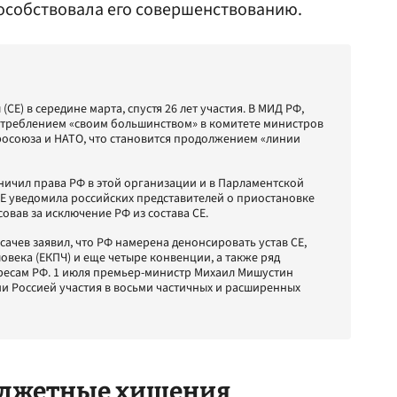
пособствовала его совершенствованию.
СЕ) в середине марта, спустя 26 лет участия. В МИД РФ,
отреблением «своим большинством» в комитете министров
росоюза и НАТО, что становится продолжением «линии
ничил права РФ в этой организации и в Парламентской
СЕ уведомила российских представителей о приостановке
совав за исключение РФ из состава СЕ.
ачев заявил, что РФ намерена денонсировать устав СЕ,
века (ЕКПЧ) и еще четыре конвенции, а также ряд
ересам РФ. 1 июля премьер-министр Михаил Мишустин
и Россией участия в восьми частичных и расширенных
юджетные хищения