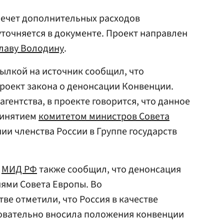
лечет дополнительных расходов
точняется в документе. Проект направлен
лаву Володину
.
сылкой на источник сообщил, что
роект закона о денонсации Конвенции.
гентства, в проекте говорится, что данное
ринятием
комитетом министров Совета
и членства России в Группе государств
а
МИД РФ
также сообщил, что денонсация
иями Совета Европы. Во
е отметили, что Россия в качестве
овательно вносила положения конвенции