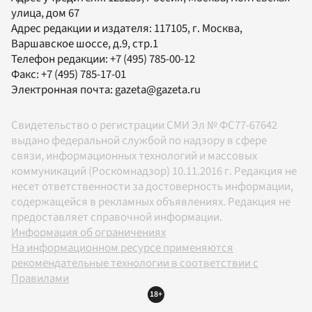
улица, дом 67
Адрес редакции и издателя:
117105
, г.
Москва
,
Варшавское шоссе, д.9, стр.1
Телефон редакции:
+7 (495) 785-00-12
Факс:
+7 (495) 785-17-01
Электронная почта:
gazeta@gazeta.ru
Свидетельство о регистрации СМИ Эл № ФС77-67642
выдано федеральной службой по надзору в сфере
связи, информационных технологий и массовых
коммуникаций (Роскомнадзор) 10.11.2016 г. Редакция не
несет ответственности за достоверность информации,
содержащейся в рекламных объявлениях. Редакция не
предоставляет справочной информации.
Информация об ограничениях
На информационном ресурсе применяются
рекомендательные технологии в соответствии с
Правилами
18+