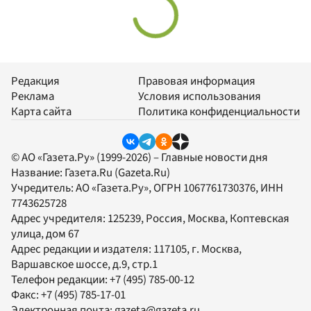
Редакция
Правовая информация
Реклама
Условия использования
Карта сайта
Политика конфиденциальности
© АО «Газета.Ру» (1999-2026) – Главные новости дня
Название:
Газета.Ru
(Gazeta.Ru)
Учредитель:
АО «Газета.Ру»
, ОГРН 1067761730376, ИНН
7743625728
Адрес учредителя: 125239, Россия, Москва, Коптевская
улица, дом 67
Адрес редакции и издателя:
117105
, г.
Москва
,
Варшавское шоссе, д.9, стр.1
Телефон редакции:
+7 (495) 785-00-12
Факс:
+7 (495) 785-17-01
Электронная почта:
gazeta@gazeta.ru