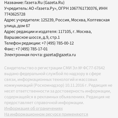
Название:
Газета.Ru
(Gazeta.Ru)
Учредитель:
АО «Газета.Ру»
, ОГРН 1067761730376, ИНН
7743625728
Адрес учредителя: 125239, Россия, Москва, Коптевская
улица, дом 67
Адрес редакции и издателя:
117105
, г.
Москва
,
Варшавское шоссе, д.9, стр.1
Телефон редакции:
+7 (495) 785-00-12
Факс:
+7 (495) 785-17-01
Электронная почта:
gazeta@gazeta.ru
Свидетельство о регистрации СМИ Эл № ФС77-67642
выдано федеральной службой по надзору в сфере
связи, информационных технологий и массовых
коммуникаций (Роскомнадзор) 10.11.2016 г. Редакция не
несет ответственности за достоверность информации,
содержащейся в рекламных объявлениях. Редакция не
предоставляет справочной информации.
Информация об ограничениях
На информационном ресурсе применяются