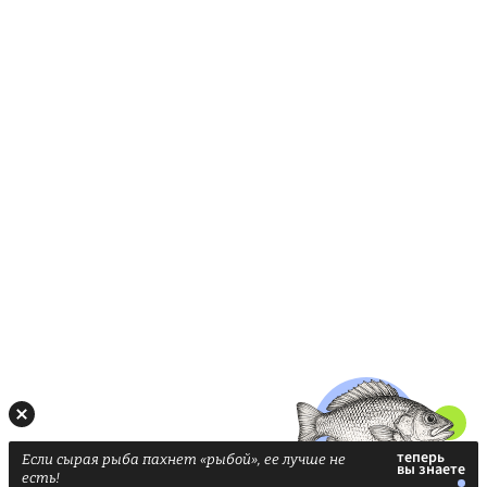
Если сырая рыба пахнет «рыбой», ее лучше не
есть!