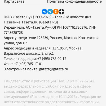
Карта сайта
Политика конфиденциальности
© АО «Газета.Ру» (1999-2026) – Главные новости дня
Название:
Газета.Ru
(Gazeta.Ru)
Учредитель:
АО «Газета.Ру»
, ОГРН 1067761730376, ИНН
7743625728
Адрес учредителя: 125239, Россия, Москва, Коптевская
улица, дом 67
Адрес редакции и издателя:
117105
, г.
Москва
,
Варшавское шоссе, д.9, стр.1
Телефон редакции:
+7 (495) 785-00-12
Факс:
+7 (495) 785-17-01
Электронная почта:
gazeta@gazeta.ru
Свидетельство о регистрации СМИ Эл № ФС77-67642
выдано федеральной службой по надзору в сфере
связи, информационных технологий и массовых
коммуникаций (Роскомнадзор) 10.11.2016 г. Редакция не
несет ответственности за достоверность информации,