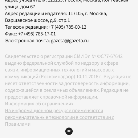
улица, дом 67
Адрес редакции и издателя:
117105
, г.
Москва
,
Варшавское шоссе, д.9, стр.1
Телефон редакции:
+7 (495) 785-00-12
Факс:
+7 (495) 785-17-01
Электронная почта:
gazeta@gazeta.ru
Свидетельство о регистрации СМИ Эл № ФС77-67642
выдано федеральной службой по надзору в сфере
связи, информационных технологий и массовых
коммуникаций (Роскомнадзор) 10.11.2016 г. Редакция не
несет ответственности за достоверность информации,
содержащейся в рекламных объявлениях. Редакция не
предоставляет справочной информации.
Информация об ограничениях
На информационном ресурсе применяются
рекомендательные технологии в соответствии с
Правилами
18+