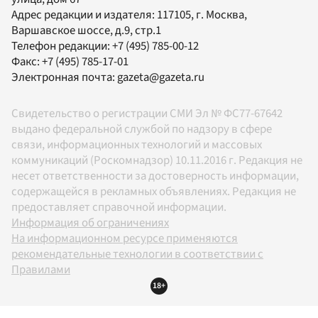
Адрес редакции и издателя:
117105
, г.
Москва
,
Варшавское шоссе, д.9, стр.1
Телефон редакции:
+7 (495) 785-00-12
Факс:
+7 (495) 785-17-01
Электронная почта:
gazeta@gazeta.ru
Свидетельство о регистрации СМИ Эл № ФС77-67642
выдано федеральной службой по надзору в сфере
связи, информационных технологий и массовых
коммуникаций (Роскомнадзор) 10.11.2016 г. Редакция не
несет ответственности за достоверность информации,
содержащейся в рекламных объявлениях. Редакция не
предоставляет справочной информации.
Информация об ограничениях
На информационном ресурсе применяются
рекомендательные технологии в соответствии с
Правилами
18+