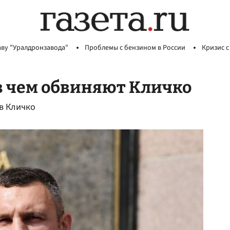
аву "Уралдронзавода"
Проблемы с бензином в России
Кризис с
в чем обвиняют Кличко
в Кличко