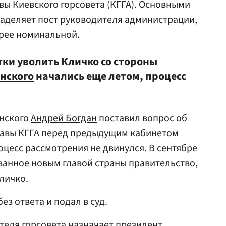
вы Киевского горсовета (КГГА). Основными
аделяет пост руководителя администрации,
орее номинальной.
тки уволить Кличко со стороны
нского
начались еще летом, процесс
енского
Андрей Богдан
поставил вопрос об
главы КГГА перед предыдущим кабинетом
оцесс рассмотрения не двинулся. В сентябре
ванное новым главой страны правительство,
личко.
ез ответа и подал в суд.
теля горсовета назначает президент,