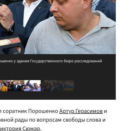
шенко у здания Государственного бюро расследований
ал соратник Порошенко
Артур Герасимов
и
вной рады по вопросам свободы слова и
иктория Сюмар
.