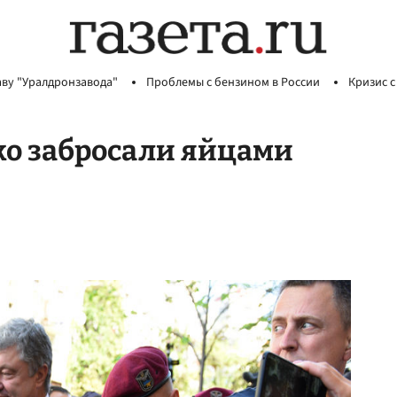
аву "Уралдронзавода"
Проблемы с бензином в России
Кризис с
ко забросали яйцами