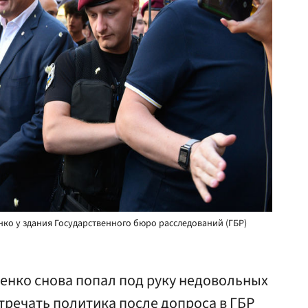
о у здания Государственного бюро расследований (ГБР)
енко снова попал под руку недовольных
тречать политика после допроса в ГБР