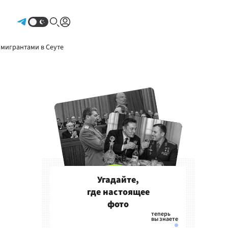
Авторизоваться
 мигрантами в Сеуте
Угадайте,
где настоящее
фото