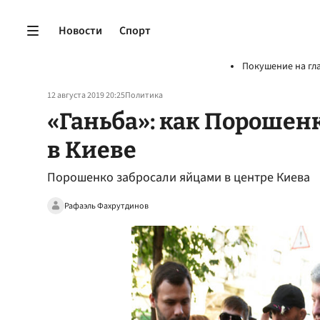
Новости
Спорт
Покушение на гл
12 августа 2019 20:25
Политика
«Ганьба»: как Порошен
в Киеве
Порошенко забросали яйцами в центре Киева
Рафаэль Фахрутдинов