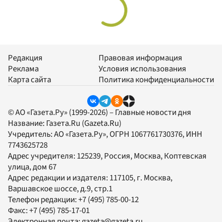
Редакция
Правовая информация
Реклама
Условия использования
Карта сайта
Политика конфиденциальности
© АО «Газета.Ру» (1999-2026) – Главные новости дня
Название:
Газета.Ru
(Gazeta.Ru)
Учредитель:
АО «Газета.Ру»
, ОГРН 1067761730376, ИНН
7743625728
Адрес учредителя: 125239, Россия, Москва, Коптевская
улица, дом 67
Адрес редакции и издателя:
117105
, г.
Москва
,
Варшавское шоссе, д.9, стр.1
Телефон редакции:
+7 (495) 785-00-12
Факс:
+7 (495) 785-17-01
Электронная почта:
gazeta@gazeta.ru