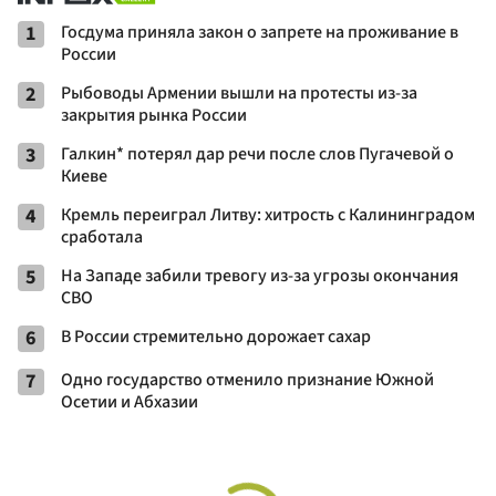
1
Госдума приняла закон о запрете на проживание в
России
2
Рыбоводы Армении вышли на протесты из-за
закрытия рынка России
3
Галкин* потерял дар речи после слов Пугачевой о
Киеве
4
Кремль переиграл Литву: хитрость с Калининградом
сработала
5
На Западе забили тревогу из-за угрозы окончания
СВО
6
В России стремительно дорожает сахар
7
Одно государство отменило признание Южной
Осетии и Абхазии