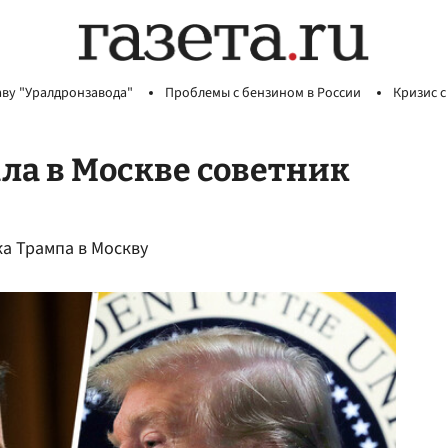
аву "Уралдронзавода"
Проблемы с бензином в России
Кризис с
ала в Москве советник
а Трампа в Москву