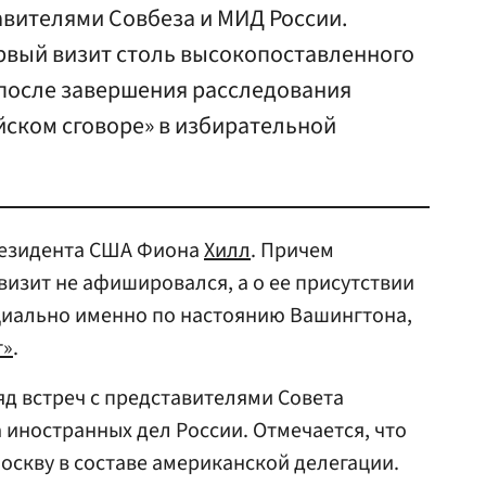
авителями Совбеза и МИД России.
ервый визит столь высокопоставленного
после завершения расследования
йском сговоре» в избирательной
резидента США Фиона
Хилл
. Причем
визит не афишировался, а о ее присутствии
циально именно по настоянию Вашингтона,
т»
.
яд встреч с представителями Совета
 иностранных дел России. Отмечается, что
оскву в составе американской делегации.