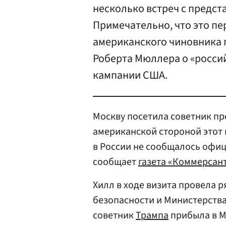
несколько встреч с предст
Примечательно, что это п
американского чиновника 
Роберта Мюллера о «росси
кампании США.
Москву посетила советник п
американской стороной этот 
в России не сообщалось офи
сообщает
газета «Коммерсан
Хилл в ходе визита провела р
безопасности и Министерства
советник
Трампа
прибыла в М