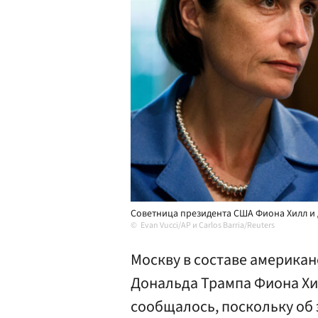
Советница президента США Фиона Хилл и 
Evan Vucci/AP и Carlos Barria/Reuters
Москву в составе американ
Дональда Трампа Фиона Хи
сообщалось, поскольку об 