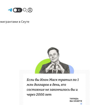
Авторизоваться
 мигрантами в Сеуте
Если бы Илон Маск тратил по 1
млн долларов в день, его
состояние не закончилось бы и
через 2000 лет