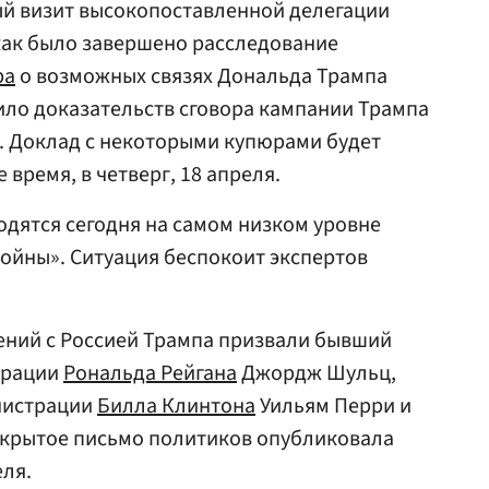
вый визит высокопоставленной делегации
 как было завершено расследование
ра
о возможных связях Дональда Трампа
вило доказательств сговора кампании Трампа
. Доклад с некоторыми купюрами будет
время, в четверг, 18 апреля.
дятся сегодня на самом низком уровне
ойны». Ситуация беспокоит экспертов
ений с Россией Трампа призвали бывший
трации
Рональда Рейгана
Джордж Шульц,
нистрации
Билла Клинтона
Уильям Перри и
ткрытое письмо политиков опубликовала
еля.