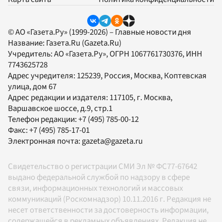
© АО «Газета.Ру» (1999-2026) – Главные новости дня
Название:
Газета.Ru
(Gazeta.Ru)
Учредитель:
АО «Газета.Ру»
, ОГРН 1067761730376, ИНН
7743625728
Адрес учредителя: 125239, Россия, Москва, Коптевская
улица, дом 67
Адрес редакции и издателя:
117105
, г.
Москва
,
Варшавское шоссе, д.9, стр.1
Телефон редакции:
+7 (495) 785-00-12
Факс:
+7 (495) 785-17-01
Электронная почта:
gazeta@gazeta.ru
Свидетельство о регистрации СМИ Эл № ФС77-67642
выдано федеральной службой по надзору в сфере
связи, информационных технологий и массовых
коммуникаций (Роскомнадзор) 10.11.2016 г. Редакция не
несет ответственности за достоверность информации,
содержащейся в рекламных объявлениях. Редакция не