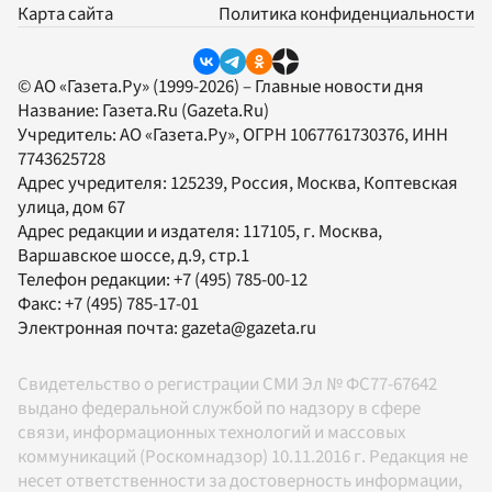
Карта сайта
Политика конфиденциальности
© АО «Газета.Ру» (1999-2026) – Главные новости дня
Название:
Газета.Ru
(Gazeta.Ru)
Учредитель:
АО «Газета.Ру»
, ОГРН 1067761730376, ИНН
7743625728
Адрес учредителя: 125239, Россия, Москва, Коптевская
улица, дом 67
Адрес редакции и издателя:
117105
, г.
Москва
,
Варшавское шоссе, д.9, стр.1
Телефон редакции:
+7 (495) 785-00-12
Факс:
+7 (495) 785-17-01
Электронная почта:
gazeta@gazeta.ru
Свидетельство о регистрации СМИ Эл № ФС77-67642
выдано федеральной службой по надзору в сфере
связи, информационных технологий и массовых
коммуникаций (Роскомнадзор) 10.11.2016 г. Редакция не
несет ответственности за достоверность информации,