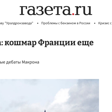
аву "Уралдронзавода"
Проблемы с бензином в России
Кризис с
а: кошмар Франции еще
ые дебаты Макрона