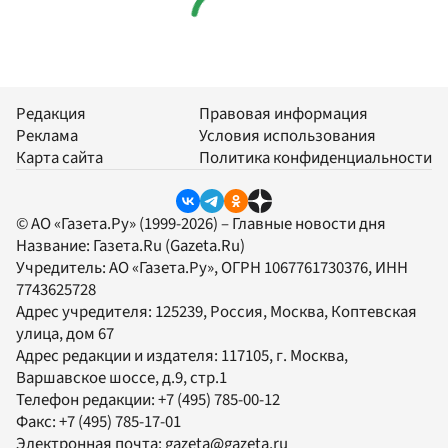
Редакция
Правовая информация
Реклама
Условия использования
Карта сайта
Политика конфиденциальности
© АО «Газета.Ру» (1999-2026) – Главные новости дня
Название:
Газета.Ru
(Gazeta.Ru)
Учредитель:
АО «Газета.Ру»
, ОГРН 1067761730376, ИНН
7743625728
Адрес учредителя: 125239, Россия, Москва, Коптевская
улица, дом 67
Адрес редакции и издателя:
117105
, г.
Москва
,
Варшавское шоссе, д.9, стр.1
Телефон редакции:
+7 (495) 785-00-12
Факс:
+7 (495) 785-17-01
Электронная почта:
gazeta@gazeta.ru