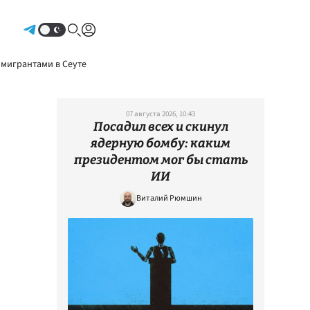
Авторизоваться
 мигрантами в Сеуте
07 августа 2026, 10:43
Посадил всех и скинул
ядерную бомбу: каким
президентом мог бы стать
ИИ
Виталий Рюмшин