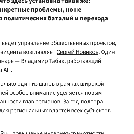
что здесь установка такая же:
нкретные проблемы, но не
я политических баталий и перехода
 ведет управление общественных проектов,
езидента возглавляет
Сергей Новиков
. Один
минаре — Владимир Табак, работающий
м АП.
олько один из шагов в рамках широкой
ней особое внимание уделяется новым
нности глав регионов. За год-полтора
ля региональных властей всех субъектов
.Ru», повышение интернет-грамотности