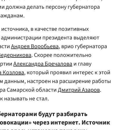
ми должна делать персону губернатора
ражданам.
 источника, в качестве позитивных
в администрации президента выделяют
асти
Андрея Воробьева
, врио губернатора
Ведерникова
. Скорее положительно
уртии
Александра Бречалова
и главу
а Козлова
, который проявил интерес к этой
им данным, настроен на расширение работы
ора Самарской области
Дмитрий Азаров
.
 называть не стал.
убернаторами будут разбирать
овокации» через интернет. Источник