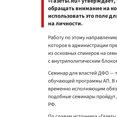
«Газеты.Ru» утверждает, 
обращать внимание на ко
использовать это поле дл
на личности.
Работу по этому направлению
которое в администрации пр
из основных спикеров на се
с внутриполитическим блоко
Семинар для властей ДФО — т
обучающей программы АП. В 
временно исполняющим обяза
подобные семинары пройдут д
РФ.
По словам источника «Газеты