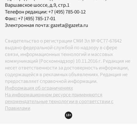
Варшавское шоссе, д.9, стр.1
Телефон редакции:
+7 (495) 785-00-12
Факс:
+7 (495) 785-17-01
Электронная почта:
gazeta@gazeta.ru
Свидетельство о регистрации СМИ Эл № ФС77-67642
выдано федеральной службой по надзору в сфере
связи, информационных технологий и массовых
коммуникаций (Роскомнадзор) 10.11.2016 г. Редакция не
несет ответственности за достоверность информации,
содержащейся в рекламных объявлениях. Редакция не
предоставляет справочной информации.
Информация об ограничениях
На информационном ресурсе применяются
рекомендательные технологии в соответствии с
Правилами
18+