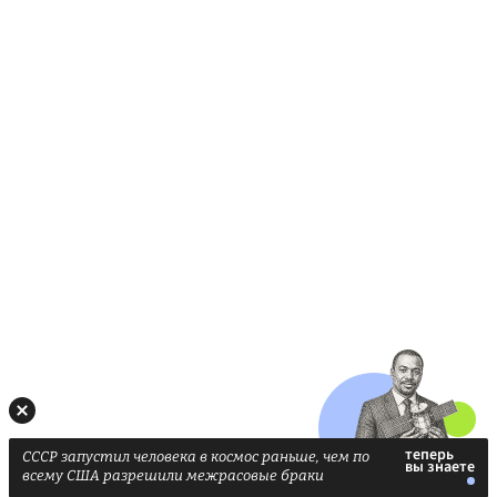
СССР запустил человека в космос раньше, чем по
всему США разрешили межрасовые браки