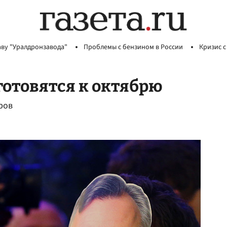
аву "Уралдронзавода"
Проблемы с бензином в России
Кризис с
отовятся к октябрю
ров