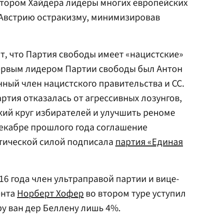
атором Хайдера лидеры многих европейских
 Австрию остракизму, минимизировав
, что Партия свободы имеет «нацистские»
 первым лидером Партии свободы был Антон
ный член нацистского правительства и СС.
ртия отказалась от агрессивных лозунгов,
ий круг избирателей и улучшить реноме
екабре прошлого года соглашение
итической силой подписала
партия «Единая
16 года член ультраправой партии и вице-
ента
Норберт Хофер
во втором туре уступил
у ван дер Беллену лишь 4%.