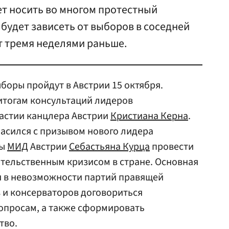
ет носить во многом протестный
 будет зависеть от выборов в соседней
т тремя неделями раньше.
оры пройдут в Австрии 15 октября.
итогам консультаций лидеров
частии канцлера Австрии
Кристиана Керна
.
ласился с призывом нового лидера
вы
МИД
Австрии
Себастьяна Курца
провести
ительственным кризисом в стране. Основная
я в невозможности партий правящей
 и консерваторов договориться
опросам, а также сформировать
тво.