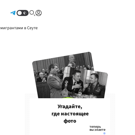
Авторизоваться
 мигрантами в Сеуте
Угадайте,
где настоящее
фото