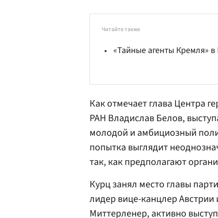
Читайте также
«Тайные агенты Кремля» в
Как отмечает глава Центра г
РАН
Владислав Белов
, высту
молодой и амбициозный полит
попытка выглядит неоднознач
так, как предполагают орган
Курц занял место главы парт
лидер вице-канцлер Австрии 
Миттерленер, активно высту