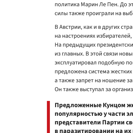
политика
Марин Ле Пен
. До 
силы также проиграли на вы
В Австрии, как и в других ст
на настроениях избирателей,
На предыдущих президентски
из главных. В этой связи но
эксплуатировал подобную пов
предложена система жестких
а также запрет на ношение 
Он также выступал за органи
Предложенные Кунцом же
популярностью у части эл
представители Партии св
в паразитировании на их 