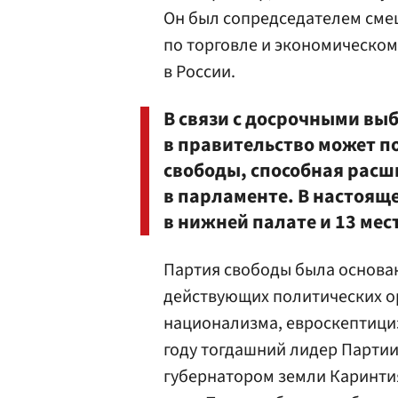
Он был сопредседателем сме
по торговле и экономическом
в России.
В связи с досрочными вы
в правительство может п
свободы, способная расш
в парламенте. В настояще
в нижней палате и 13 мест
Партия свободы была основана
действующих политических ор
национализма, евроскептициз
году тогдашний лидер Парти
губернатором земли Каринтия