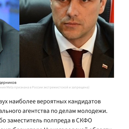
едерников
ния Meta признана в России экстремистской и запрещена)
двух наиболее вероятных кандидатов
ального агентства по делам молодежи.
бо заместитель полпреда в СКФО