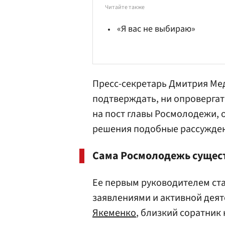
Читайте также
«Я вас не выбираю»
Пресс-секретарь Дмитрия Ме
подтверждать, ни опровергат
на пост главы Росмолодежи, 
решения подобные рассуждени
Сама Росмолодежь существ
Ее первым руководителем ст
заявлениями и активной дея
Якеменко
, близкий соратник