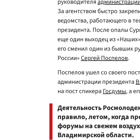
руководителя
администрации
За агентством быстро закреп
ведомства, работающего в те
президента. После опалы Сур
еще один выходец из «Наших
его сменил один из бывших 
России»
Сергей Поспелов
.
Поспелов ушел со своего пост
администрации президента
В
на пост спикера
Госдумы
, а е
Деятельность Росмолоде
правило, летом, когда п
форумы на свежем воздух
Владимирской области.