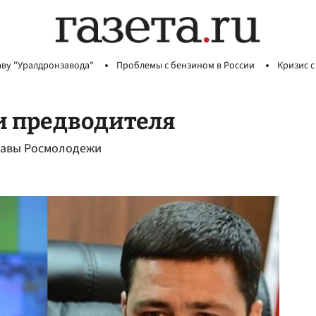
аву "Уралдронзавода"
Проблемы с бензином в России
Кризис с
и предводителя
главы Росмолодежи