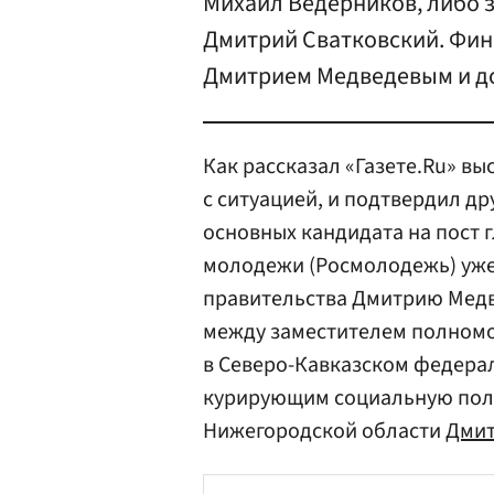
Михаил Ведерников, либо 
Дмитрий Сватковский. Фин
Дмитрием Медведевым и до
Как рассказал «Газете.Ru» в
с ситуацией, и подтвердил др
основных кандидата на пост 
молодежи (Росмолодежь) уж
правительства Дмитрию Медве
между заместителем полномо
в Северо-Кавказском федера
курирующим социальную поли
Нижегородской области
Дмит