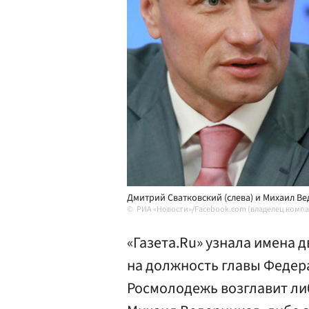
Дмитрий Сватковский (слева) и Михаил В
РИА «Новости»/Facebook.com (владелец компа
«Газета.Ru» узнала имена 
на должность главы Федер
Росмолодежь возглавит ли