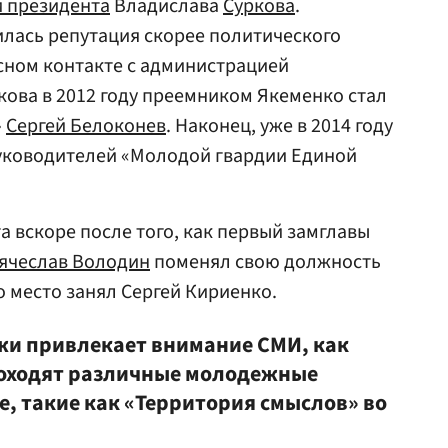
 президента
Владислава
Суркова
.
илась репутация скорее политического
сном контакте с администрацией
кова в 2012 году преемником Якеменко стал
»
Сергей Белоконев
. Наконец, уже в 2014 году
руководителей «Молодой гвардии Единой
а вскоре после того, как первый замглавы
ячеслав Володин
поменял свою должность
го место занял Сергей Кириенко.
жи привлекает внимание СМИ, как
роходят различные молодежные
е, такие как «Территория смыслов» во