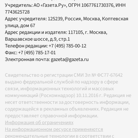
Учредитель:
АО «Газета.Ру»
, ОГРН 1067761730376, ИНН
7743625728
Адрес учредителя: 125239, Россия, Москва, Коптевская
улица, дом 67
Адрес редакции и издателя:
117105
, г.
Москва
,
Варшавское шоссе, д.9, стр.1
Телефон редакции:
+7 (495) 785-00-12
Факс:
+7 (495) 785-17-01
Электронная почта:
gazeta@gazeta.ru
Свидетельство о регистрации СМИ Эл № ФС77-67642
выдано федеральной службой по надзору в сфере
связи, информационных технологий и массовых
коммуникаций (Роскомнадзор) 10.11.2016 г. Редакция не
несет ответственности за достоверность информации,
содержащейся в рекламных объявлениях. Редакция не
предоставляет справочной информации.
Информация об ограничениях
На информационном ресурсе применяются
рекомендательные технологии в соответствии с