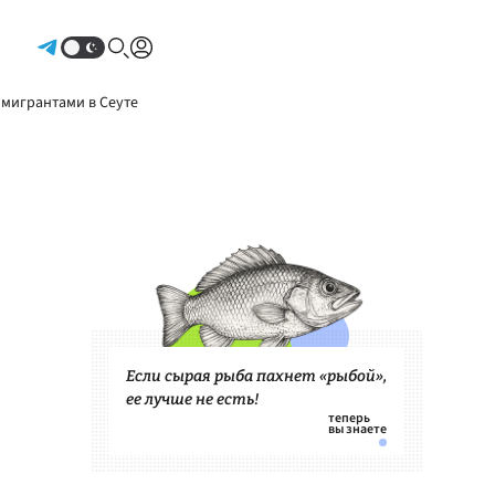
Авторизоваться
 мигрантами в Сеуте
Если сырая рыба пахнет «рыбой»,
ее лучше не есть!