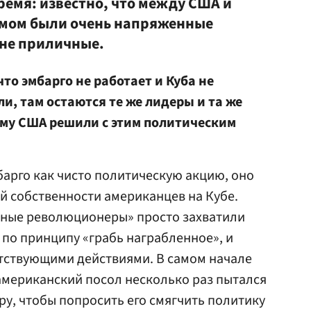
ремя: известно, что между США и
амом были очень напряженные
лне приличные.
то эмбарго не работает и Куба не
и, там остаются те же лидеры и та же
ему США решили с этим политическим
барго как чисто политическую акцию, оно
й собственности американцев на Кубе.
ные революционеры» просто захватили
по принципу «грабь награбленное», и
тствующими действиями. В самом начале
американский посол несколько раз пытался
ру, чтобы попросить его смягчить политику