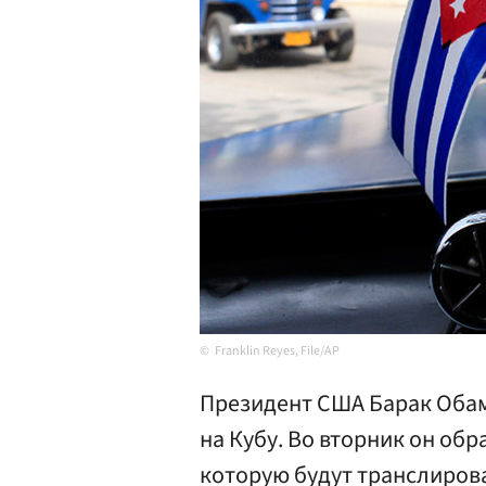
Franklin Reyes, File/AP
Президент США Барак Обам
на Кубу. Во вторник он обр
которую будут транслирова