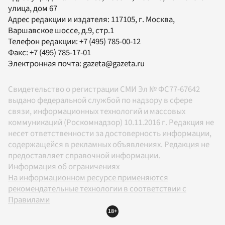
улица, дом 67
Адрес редакции и издателя:
117105
, г.
Москва
,
Варшавское шоссе, д.9, стр.1
Телефон редакции:
+7 (495) 785-00-12
Факс:
+7 (495) 785-17-01
Электронная почта:
gazeta@gazeta.ru
Свидетельство о регистрации СМИ Эл № ФС77-67642
выдано федеральной службой по надзору в сфере
связи, информационных технологий и массовых
коммуникаций (Роскомнадзор) 10.11.2016 г. Редакция не
несет ответственности за достоверность информации,
содержащейся в рекламных объявлениях. Редакция не
предоставляет справочной информации.
Информация об ограничениях
На информационном ресурсе применяются
рекомендательные технологии в соответствии с
Правилами
18+