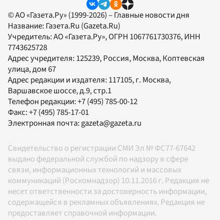
© АО «Газета.Ру» (1999-2026) – Главные новости дня
Название:
Газета.Ru
(Gazeta.Ru)
Учредитель:
АО «Газета.Ру»
, ОГРН 1067761730376, ИНН
7743625728
Адрес учредителя: 125239, Россия, Москва, Коптевская
улица, дом 67
Адрес редакции и издателя:
117105
, г.
Москва
,
Варшавское шоссе, д.9, стр.1
Телефон редакции:
+7 (495) 785-00-12
Факс:
+7 (495) 785-17-01
Электронная почта:
gazeta@gazeta.ru
Свидетельство о регистрации СМИ Эл № ФС77-67642
выдано федеральной службой по надзору в сфере
связи, информационных технологий и массовых
коммуникаций (Роскомнадзор) 10.11.2016 г. Редакция не
несет ответственности за достоверность информации,
содержащейся в рекламных объявлениях. Редакция не
предоставляет справочной информации.