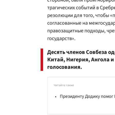
стороной, были проигнориров
трагических событий в Среб
резолюции для того, чтобы «
согласованные на межгосуда
правозащитные подходы, чре
государств».
Десять членов Совбеза о
Китай, Нигерия, Ангола и
голосования.
Читайте также
Президенту Додику помог