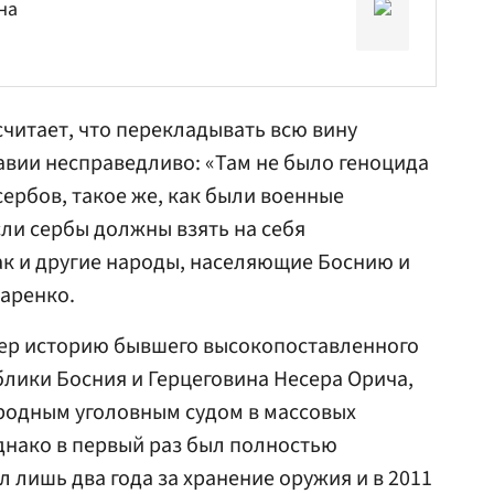
на
читает, что перекладывать всю вину
вии несправедливо: «Там не было геноцида
сербов, такое же, как были военные
сли сербы должны взять на себя
как и другие народы, населяющие Боснию и
даренко.
ер историю бывшего высокопоставленного
лики Босния и Герцеговина Несера Орича,
одным уголовным судом в массовых
однако в первый раз был полностью
л лишь два года за хранение оружия и в 2011