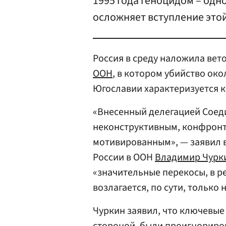
1995 года геноцидом – одн
осложняет вступление этой
Россия в среду наложила вет
ООН
, в котором убийство ок
Югославии характеризуется к
«Внесенный делегацией Соед
неконструктивным, конфрон
мотивированным», — заявил в
России в ООН
Владимир Чурк
«значительные перекосы, в р
возлагается, по сути, только 
Чуркин заявил, что ключевы