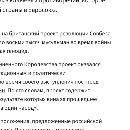
о из ключевых противоречий, которое
 страны в Евросоюз.
о на британский проект резолюции
Совбеза
оло восьми тысяч мусульман во время войны
ак геноцид.
иненного Королевства проект оказался
тационным и политически
о время своего выступления постпред
ин
. По его словам, проект содержит
езультате которых вина за прошедшее
на один народ».
е положения, предложенные российской