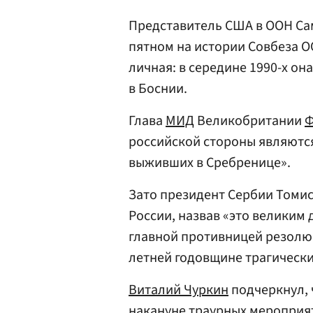
Представитель США в ООН
Са
пятном на истории Совбеза О
личная: в середине 1990-х он
в Боснии.
Глава
МИД
Великобритании
Ф
российской стороны являютс
выживших в Сребренице».
Зато президент Сербии Томи
России, назвав «это великим
главной противницей резолюц
летней годовщине трагически
Виталий Чуркин
подчеркнул, 
накануне траурных мероприят