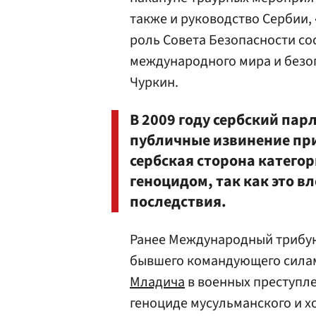
также и руководство Сербии,
роль Совета Безопасности сос
международного мира и безоп
Чуркин.
В 2009 году сербский пар
публичные извинение при
сербская сторона катего
геноцидом, так как это в
последствия.
Ранее Международный трибу
бывшего командующего силам
Младича
в военных преступле
геноциде мусульманского и х