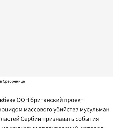
 в Сребренице
овбезе ООН британский проект
ноцидом массового убийства мусульман
властей Сербии признавать события