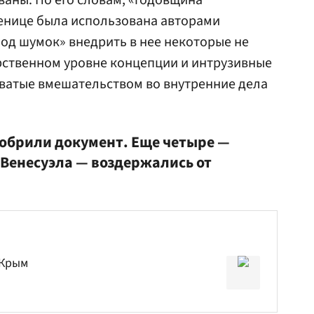
аны. По его словам, «годовщина
ренице была использована авторами
под шумок» внедрить в нее некоторые не
рственном уровне концепции и интрузивные
ватые вмешательством во внутренние дела
добрили документ. Еще четыре —
 Венесуэла — воздержались от
 Крым