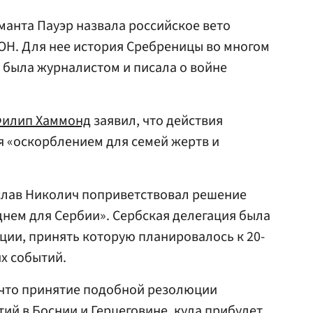
манта Пауэр
назвала российское вето
ОН. Для нее история Сребреницы во многом
а была журналистом и писала о войне
илип Хаммонд
заявил, что действия
я «оскорблением для семей жертв и
слав Николич поприветствовал решение
 днем для Сербии». Сербская делегация была
ии, принять которую планировалось к 20-
х событий.
что принятие подобной резолюции
ий в Боснии и Герцеговине, куда прибудет