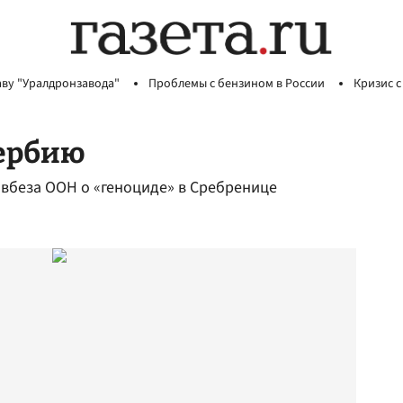
аву "Уралдронзавода"
Проблемы с бензином в России
Кризис с
Сербию
вбеза ООН о «геноциде» в Сребренице