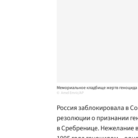
Мемориальное кладбище жертв геноцида
Amel Emric/AP
Россия заблокировала в С
резолюции о признании ге
в Сребренице. Нежелание 