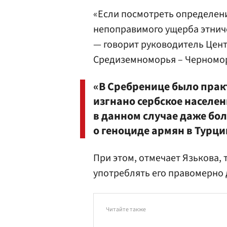
«Если посмотреть определение
непоправимого ущерба этниче
— говорит руководитель Цен
Средиземноморья – Черномор
«В Сребренице было прак
изгнано сербское населен
в данном случае даже бо
о геноциде армян в Турци
При этом, отмечает Язькова,
употреблять его правомерно 
Читайте также