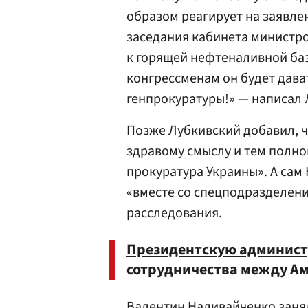
образом реагирует на заявле
заседания кабинета министро
к горящей нефтеналивной баз
конгрессменам он будет дава
генпрокуратуры!» — написал 
Позже Лубкивский добавил, ч
здравому смыслу и тем полн
прокуратура Украины». А сам 
«вместе со спецподразделен
расследования.
Президентскую админис
сотрудничества между Ам
Валентин Наливайченко занял