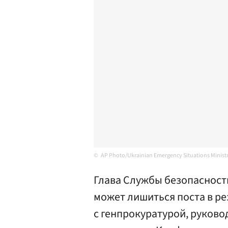
AP Photo/Ukrainian Emergency Situations Ministr
Глава Службы безопасност
может лишиться поста в р
с генпрокуратурой, руково