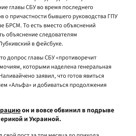
ние главы СБУ во время последнего
в о причастности бывшего руководства ГПУ
е БРСМ. То есть вместо объяснений
ть объяснение следователям
Лубкивский в фейсбуке.
то допрос главы СБУ «противоречит
омочиям, которыми наделена генеральная
Наливайчено заявил, что готов явиться
ием «Альфа» и добиваться продолжения
трацию
он и вовсе обвинил в подрыве
ерикой и Украиной.
 свой пост за три месяца до прихода