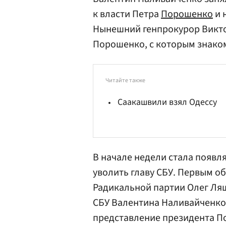
к власти Петра
Порошенко
и 
Нынешний генпрокурор Викто
Порошенко, с которым знаком
Читайте также
Саакашвили взял Одессу
В начале недели стала появл
уволить главу СБУ. Первым о
Радикальной партии Олег
Ля
СБУ Валентина Наливайченко.
представление президента По