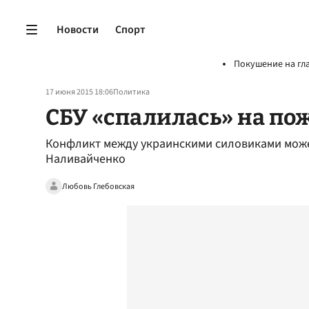
Новости
Спорт
Покушение на гл
17 июня 2015 18:06
Политика
СБУ «спалилась» на по
Конфликт между украинскими силовиками может
Наливайченко
Любовь Глебовская