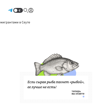
Авторизоваться
 мигрантами в Сеуте
Если сырая рыба пахнет «рыбой»,
ее лучше не есть!