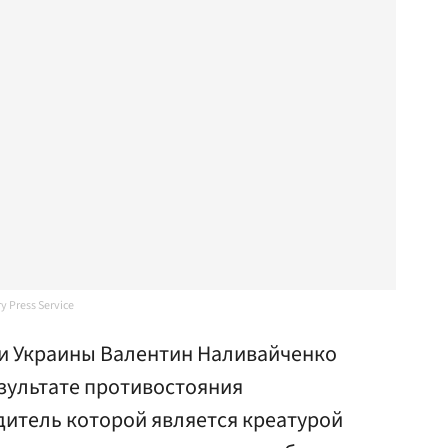
y Press Service
и Украины Валентин Наливайченко
езультате противостояния
дитель которой является креатурой