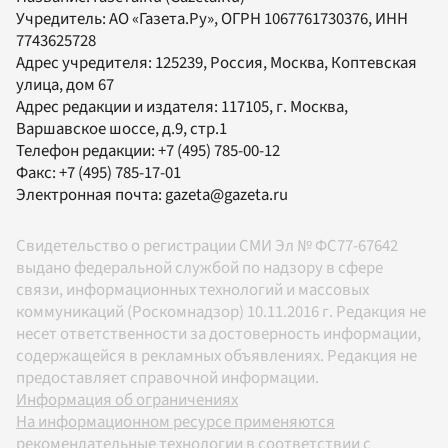
Учредитель:
АО «Газета.Ру»
, ОГРН 1067761730376, ИНН
7743625728
Адрес учредителя: 125239, Россия, Москва, Коптевская
улица, дом 67
Адрес редакции и издателя:
117105
, г.
Москва
,
Варшавское шоссе, д.9, стр.1
Телефон редакции:
+7 (495) 785-00-12
Факс:
+7 (495) 785-17-01
Электронная почта:
gazeta@gazeta.ru
Свидетельство о регистрации СМИ Эл № ФС77-67642
выдано федеральной службой по надзору в сфере
связи, информационных технологий и массовых
коммуникаций (Роскомнадзор) 10.11.2016 г. Редакция не
несет ответственности за достоверность информации,
содержащейся в рекламных объявлениях. Редакция не
предоставляет справочной информации.
Информация об ограничениях
На информационном ресурсе применяются
рекомендательные технологии в соответствии с