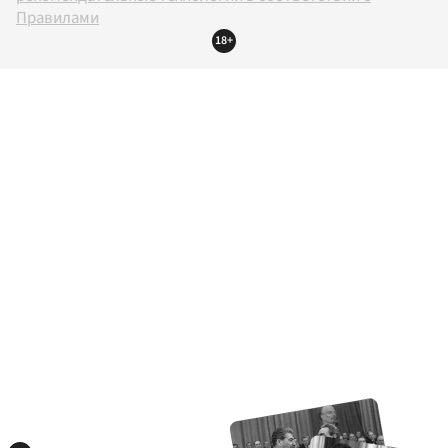
Правилами
18+