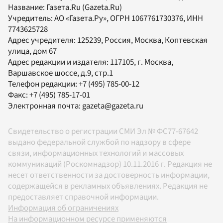
Название:
Газета.Ru
(Gazeta.Ru)
Учредитель:
АО «Газета.Ру»
, ОГРН 1067761730376, ИНН
7743625728
Адрес учредителя: 125239, Россия, Москва, Коптевская
улица, дом 67
Адрес редакции и издателя:
117105
, г.
Москва
,
Варшавское шоссе, д.9, стр.1
Телефон редакции:
+7 (495) 785-00-12
Факс:
+7 (495) 785-17-01
Электронная почта:
gazeta@gazeta.ru
Свидетельство о регистрации СМИ Эл № ФС77-67642
выдано федеральной службой по надзору в сфере
связи, информационных технологий и массовых
коммуникаций (Роскомнадзор) 10.11.2016 г. Редакция не
несет ответственности за достоверность информации,
содержащейся в рекламных объявлениях. Редакция не
предоставляет справочной информации.
Информация об ограничениях
На информационном ресурсе применяются