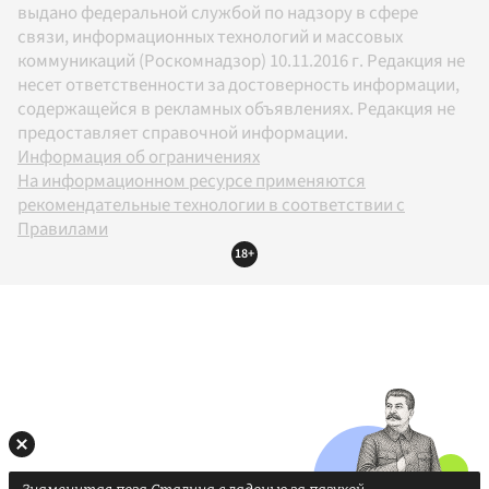
выдано федеральной службой по надзору в сфере
связи, информационных технологий и массовых
коммуникаций (Роскомнадзор) 10.11.2016 г. Редакция не
несет ответственности за достоверность информации,
содержащейся в рекламных объявлениях. Редакция не
предоставляет справочной информации.
Информация об ограничениях
На информационном ресурсе применяются
рекомендательные технологии в соответствии с
Правилами
18+