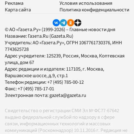
Реклама
Условия использования
Карта сайта
Политика конфиденциальности
© АО «Газета.Ру» (1999-2026) – Главные новости дня
Название:
Газета.Ru
(Gazeta.Ru)
Учредитель:
АО «Газета.Ру»
, ОГРН 1067761730376, ИНН
7743625728
Адрес учредителя: 125239, Россия, Москва, Коптевская
улица, дом 67
Адрес редакции и издателя:
117105
, г.
Москва
,
Варшавское шоссе, д.9, стр.1
Телефон редакции:
+7 (495) 785-00-12
Факс:
+7 (495) 785-17-01
Электронная почта:
gazeta@gazeta.ru
Свидетельство о регистрации СМИ Эл № ФС77-67642
выдано федеральной службой по надзору в сфере
связи, информационных технологий и массовых
коммуникаций (Роскомнадзор) 10.11.2016 г. Редакция не