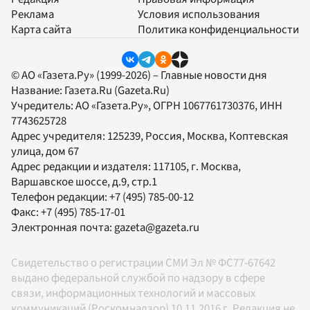
Реклама
Условия использования
Карта сайта
Политика конфиденциальности
© АО «Газета.Ру» (1999-2026) – Главные новости дня
Название:
Газета.Ru
(Gazeta.Ru)
Учредитель:
АО «Газета.Ру»
, ОГРН 1067761730376, ИНН
7743625728
Адрес учредителя: 125239, Россия, Москва, Коптевская
улица, дом 67
Адрес редакции и издателя:
117105
, г.
Москва
,
Варшавское шоссе, д.9, стр.1
Телефон редакции:
+7 (495) 785-00-12
Факс:
+7 (495) 785-17-01
Электронная почта:
gazeta@gazeta.ru
Свидетельство о регистрации СМИ Эл № ФС77-67642
выдано федеральной службой по надзору в сфере
связи, информационных технологий и массовых
коммуникаций (Роскомнадзор) 10.11.2016 г. Редакция не