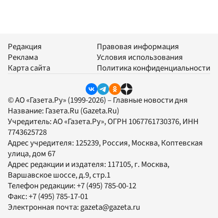
Редакция
Правовая информация
Реклама
Условия использования
Карта сайта
Политика конфиденциальности
© АО «Газета.Ру» (1999-2026) – Главные новости дня
Название:
Газета.Ru
(Gazeta.Ru)
Учредитель:
АО «Газета.Ру»
, ОГРН 1067761730376, ИНН
7743625728
Адрес учредителя: 125239, Россия, Москва, Коптевская
улица, дом 67
Адрес редакции и издателя:
117105
, г.
Москва
,
Варшавское шоссе, д.9, стр.1
Телефон редакции:
+7 (495) 785-00-12
Факс:
+7 (495) 785-17-01
Электронная почта:
gazeta@gazeta.ru