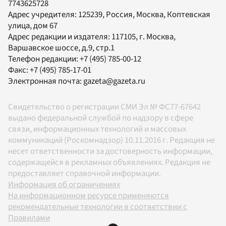
7743625728
Адрес учредителя: 125239, Россия, Москва, Коптевская
улица, дом 67
Адрес редакции и издателя:
117105
, г.
Москва
,
Варшавское шоссе, д.9, стр.1
Телефон редакции:
+7 (495) 785-00-12
Факс:
+7 (495) 785-17-01
Электронная почта:
gazeta@gazeta.ru
Свидетельство о регистрации СМИ Эл № ФС77-67642
выдано федеральной службой по надзору в сфере
связи, информационных технологий и массовых
коммуникаций (Роскомнадзор) 10.11.2016 г. Редакция не
несет ответственности за достоверность информации,
содержащейся в рекламных объявлениях. Редакция не
предоставляет справочной информации.
Информация об ограничениях
На информационном ресурсе применяются
рекомендательные технологии в соответствии с
Правилами