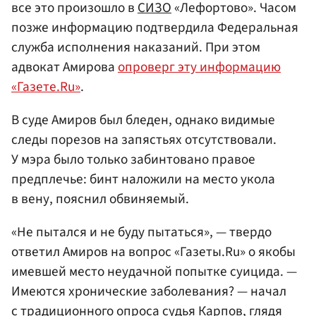
все это произошло в
СИЗО
«Лефортово». Часом
позже информацию подтвердила Федеральная
служба исполнения наказаний. При этом
адвокат Амирова
опроверг эту информацию
«Газете.Ru»
.
В суде Амиров был бледен, однако видимые
следы порезов на запястьях отсутствовали.
У мэра было только забинтовано правое
предплечье: бинт наложили на место укола
в вену, пояснил обвиняемый.
«Не пытался и не буду пытаться», — твердо
ответил Амиров на вопрос «Газеты.Ru» о якобы
имевшей место неудачной попытке суицида. —
Имеются хронические заболевания? — начал
с традиционного опроса судья Карпов, глядя