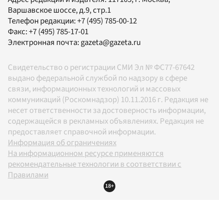
Варшавское шоссе, д.9, стр.1
Телефон редакции:
+7 (495) 785-00-12
Факс:
+7 (495) 785-17-01
Электронная почта:
gazeta@gazeta.ru
Свидетельство о регистрации СМИ Эл № ФС77-67642
выдано федеральной службой по надзору в сфере
связи, информационных технологий и массовых
коммуникаций (Роскомнадзор) 10.11.2016 г. Редакция не
несет ответственности за достоверность информации,
содержащейся в рекламных объявлениях. Редакция не
предоставляет справочной информации.
Информация об ограничениях
На информационном ресурсе применяются
рекомендательные технологии в соответствии с
Правилами
18+