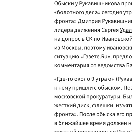
Обыски у Рукавишникова прош
«болотного дела» сегодня ут
фронта» Дмитрия Рукавишнико
лидера движения Сергея
Уда
на допрос в СК по Ивановско
из Москвы, поэтому ивановск
ситуацию «Газете.Ru», предл
комментария от ведомства Ба
«Где-то около 9 утра он (Рук
к нему пришли с обыском. По
московской прокуратуры. Был
жесткий диск, флешки, изъят
фронта». После обыска его п
в ближайшее время должен на