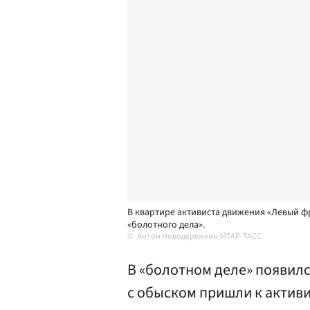
В квартире активиста движения «Левый 
«болотного дела».
Антон Новодережкин/ИТАР-ТАСС
В «болотном деле» появилс
с обыском пришли к активи