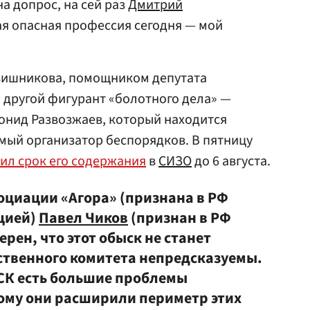
а допрос, на сей раз
Дмитрий
ая опасная профессия сегодня — мой
вишникова, помощником депутата
 другой фигурант «болотного дела» —
онид Развозжаев, который находится
мый организатор беспорядков. В пятницу
ил срок его содержания
в
СИЗО
до 6 августа.
оциации «Агора» (признана в РФ
цией)
Павел Чиков
(признан в РФ
рен, что этот обыск не станет
ственного комитета непредсказуемы.
 СК есть большие проблемы
тому они расширили периметр этих