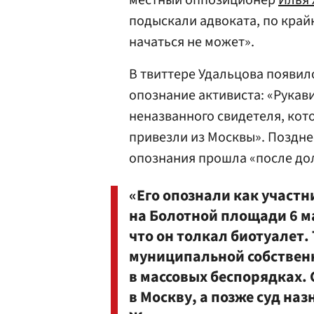
местный оппозиционер
Илья
подыскали адвоката, по крайн
начаться не может».
В твиттере Удальцова появил
опознание активиста: «Рукав
неназванного свидетеля, кот
привезли из Москвы». Поздне
опознания прошла «после до
«Его опознали как участн
на Болотной площади 6 ма
что он толкал биотуалет. 
муниципальной собственн
в массовых беспорядках. С
в Москву, а позже суд на