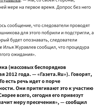
 Журавлев
. — Мы, со своей стороны,
ей мере на первое время. Допрос без него
ось сообщение, что следователи проводят
ишникова для этого побрили и подстригли, а
орый будет опознавать, следователи
е Илья Журавлев сообщил, что процедура
лгого ожидания».
ика (массовых беспорядков
я 2012 года. — «Газета.Ru»). Говорят,
То есть речь идет о порче
ости. Они притягивают это к участию
корее всего, сегодня его привезут
значит меру пресечения», — сообщил