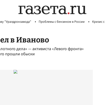
аву "Уралдронзавода"
Проблемы с бензином в России
Кризис с
вел в Иваново
олотного дела» — активиста «Левого фронта»
его прошли обыски