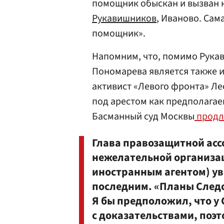
помощник обыскан и вызван н
Рукавишников
, Иваново. Сам
помощник».
Напомним, что, помимо Рука
Пономарева является также и
активист «Левого фронта» Ле
под арестом как предполагае
Басманный суд Москвы
продл
Глава правозащитной асс
нежелательной организа
иностранным агентом) уве
последним. «Планы След
Я бы предположил, что у
с доказательствами, поэ