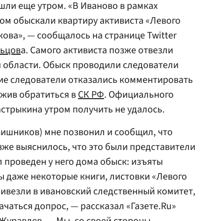
ли еще утром. «В Иваново в рамках
ром обыскали квартиру активиста «Левого
ва», — сообщалось на странице Twitter
льцов
а. Самого активиста позже отвезли
й области. Обыск проводили следователи
ие следователи отказались комментировать
ожив обратиться в
СК РФ
. Официального
стрыкина утром получить не удалось.
авишников) мне позвонил и сообщил, что
зже выяснилось, что это были представители
 проведен у него дома обыск: изъяты
ы даже некоторые книги, листовки «Левого
ривезли в ивановский следственный комитет,
чаться допрос, — рассказал «Газете.Ru»