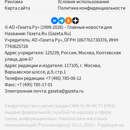
Реклама
Условия использования
Карта сайта
Политика конфиденциальности
© АО «Газета.Ру» (1999-2026) – Главные новости дня
Название:
Газета.Ru
(Gazeta.Ru)
Учредитель:
АО «Газета.Ру»
, ОГРН 1067761730376, ИНН
7743625728
Адрес учредителя: 125239, Россия, Москва, Коптевская
улица, дом 67
Адрес редакции и издателя:
117105
, г.
Москва
,
Варшавское шоссе, д.9, стр.1
Телефон редакции:
+7 (495) 785-00-12
Факс:
+7 (495) 785-17-01
Электронная почта:
gazeta@gazeta.ru
Свидетельство о регистрации СМИ Эл № ФС77-67642
выдано федеральной службой по надзору в сфере
связи, информационных технологий и массовых
коммуникаций (Роскомнадзор) 10.11.2016 г. Редакция не