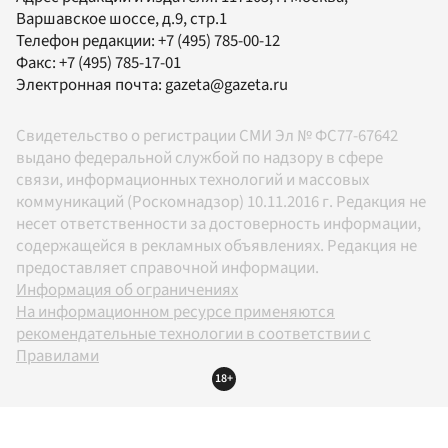
Варшавское шоссе, д.9, стр.1
Телефон редакции:
+7 (495) 785-00-12
Факс:
+7 (495) 785-17-01
Электронная почта:
gazeta@gazeta.ru
Свидетельство о регистрации СМИ Эл № ФС77-67642
выдано федеральной службой по надзору в сфере
связи, информационных технологий и массовых
коммуникаций (Роскомнадзор) 10.11.2016 г. Редакция не
несет ответственности за достоверность информации,
содержащейся в рекламных объявлениях. Редакция не
предоставляет справочной информации.
Информация об ограничениях
На информационном ресурсе применяются
рекомендательные технологии в соответствии с
Правилами
18+